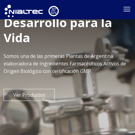
Innovación y
Desarrollo para la
Vida
Somos una de las primeras Plantas de Argentina
elaboradora de Ingredientes Farmacéuticos Activos de
Origen Biológico con certificación GMP.
Ver Productos